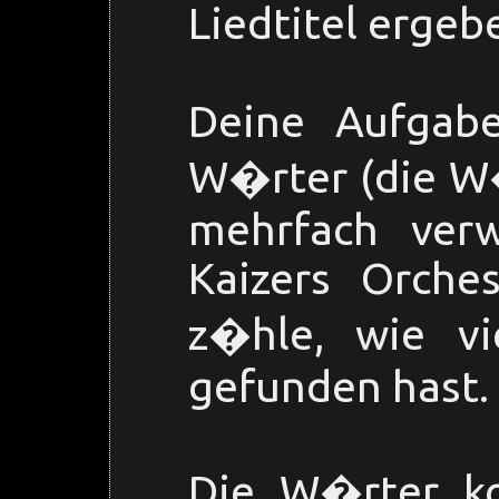
Liedtitel ergeb
Deine Aufgabe
W�rter (die W
mehrfach verw
Kaizers Orche
z�hle, wie vi
gefunden hast.
Die W�rter k