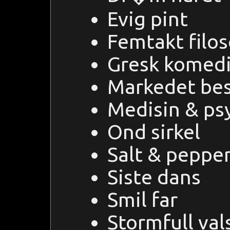
Evig pint
Femtakt filos
Gresk komed
Markedet be
Medisin & psy
Ond sirkel
Salt & peppe
Siste dans
Smil far
Stormfull val