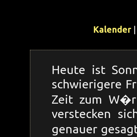
Kalender
|
Heute ist Son
schwierigere F
Zeit zum W�rt
verstecken sic
genauer gesag