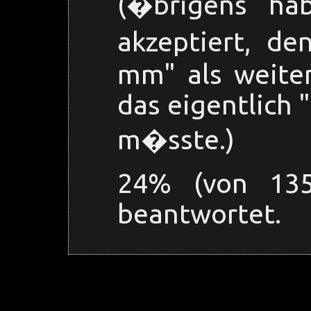
(�brigens ha
akzeptiert, d
mm" als weite
das eigentlich 
m�sste.)
24% (von 135
beantwortet.