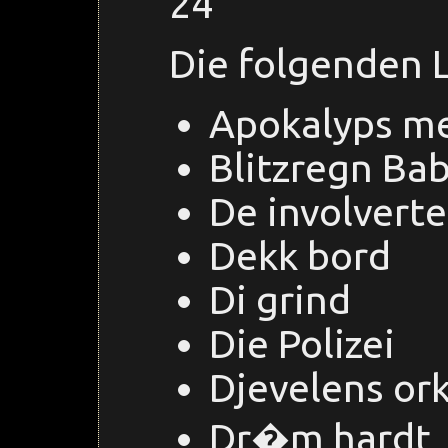
24
Die folgenden L
Apokalyps m
Blitzregn Ba
De involverte
Dekk bord
Di grind
Die Polizei
Djevelens or
Dr�m hardt