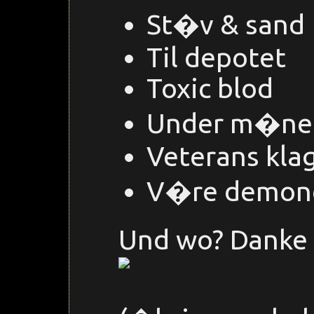
St�v & sand
Til depotet
Toxic blod
Under m�ne
Veterans kla
V�re demon
Und wo? Danke 