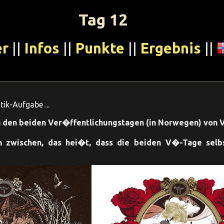
Tag 12
er
||
Infos
||
Punkte
||
Ergebnis
||
ik-Aufgabe ...
 den beiden Ver�ffentlichungstagen (in Norwegen) von Vio
ch zwischen, das hei�t, dass die beiden V�-Tage selb